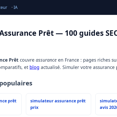
teur
·
IA
Assurance Prêt — 100 guides SE
nce Prêt
couvre
assurance
en France : pages riches sur
omparatifs, et
blog
actualisé. Simuler votre assurance 
populaires
nce prêt
simulateur assurance prêt
simulat
prix
avis 202