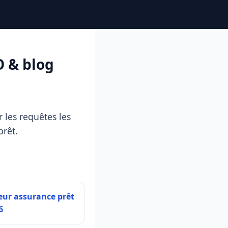
O & blog
 les requêtes les
prêt.
eur assurance prêt
6