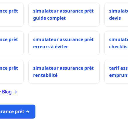
nce prêt
simulateur assurance prêt
simulat
guide complet
devis
nce prêt
simulateur assurance prêt
simulat
erreurs à éviter
checklis
nce prêt
simulateur assurance prêt
tarif as
rentabilité
emprun
·
Blog →
urance prêt →