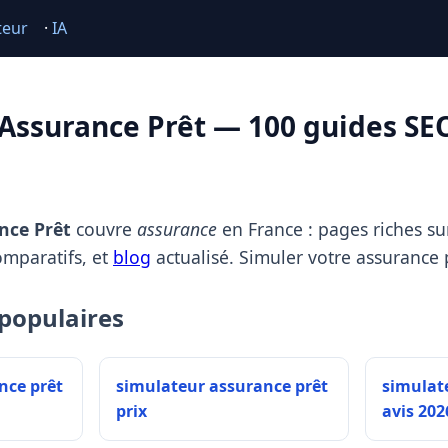
teur
·
IA
Assurance Prêt — 100 guides SE
nce Prêt
couvre
assurance
en France : pages riches sur
omparatifs, et
blog
actualisé. Simuler votre assurance 
populaires
nce prêt
simulateur assurance prêt
simulat
prix
avis 202