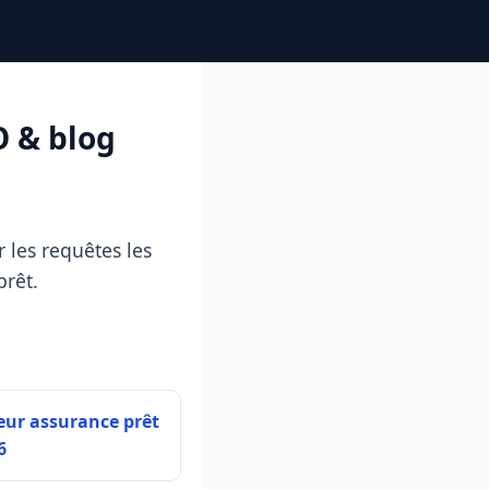
O & blog
 les requêtes les
prêt.
eur assurance prêt
6