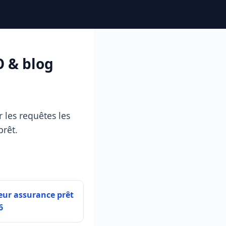
O & blog
 les requêtes les
prêt.
eur assurance prêt
6