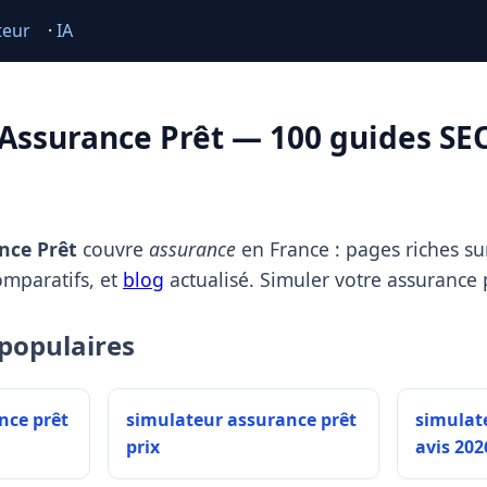
teur
·
IA
Assurance Prêt — 100 guides SE
nce Prêt
couvre
assurance
en France : pages riches sur
omparatifs, et
blog
actualisé. Simuler votre assurance 
populaires
nce prêt
simulateur assurance prêt
simulat
prix
avis 202