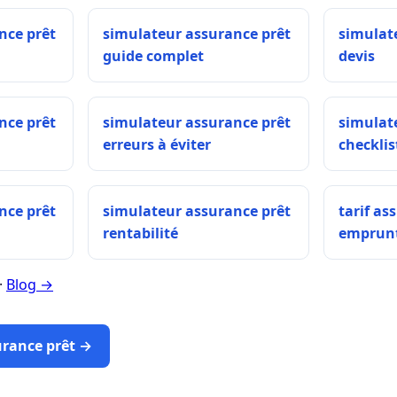
nce prêt
simulateur assurance prêt
simulat
guide complet
devis
nce prêt
simulateur assurance prêt
simulat
erreurs à éviter
checklis
nce prêt
simulateur assurance prêt
tarif as
rentabilité
emprun
·
Blog →
urance prêt →