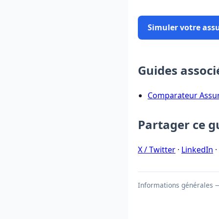
Simuler votre ass
Guides associ
Comparateur Assu
Partager ce g
X / Twitter
·
LinkedIn
·
Informations générales — 