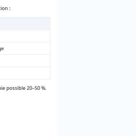
ion :
ge
mie possible 20–50 %.