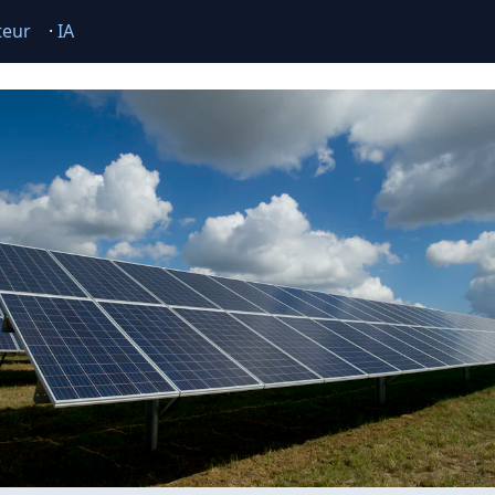
teur
·
IA