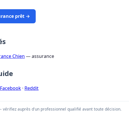
urance prêt →
és
rance Chien
— assurance
uide
Facebook
·
Reddit
vérifiez auprès d'un professionnel qualifié avant toute décision.