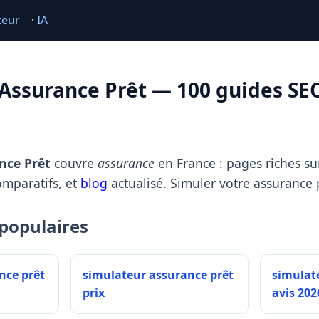
teur
·
IA
Assurance Prêt — 100 guides SE
nce Prêt
couvre
assurance
en France : pages riches sur
omparatifs, et
blog
actualisé. Simuler votre assurance 
populaires
nce prêt
simulateur assurance prêt
simulat
prix
avis 202