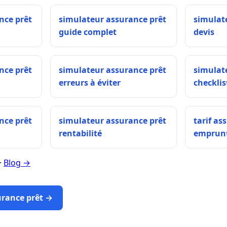
nce prêt
simulateur assurance prêt
simulat
guide complet
devis
nce prêt
simulateur assurance prêt
simulat
erreurs à éviter
checklis
nce prêt
simulateur assurance prêt
tarif as
rentabilité
emprun
·
Blog →
urance prêt →