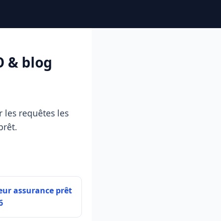
O & blog
 les requêtes les
prêt.
eur assurance prêt
6