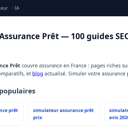
teur
·
IA
Assurance Prêt — 100 guides SE
nce Prêt
couvre
assurance
en France : pages riches sur
omparatifs, et
blog
actualisé. Simuler votre assurance 
populaires
nce prêt
simulateur assurance prêt
simulat
prix
avis 202