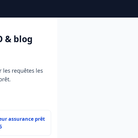
O & blog
 les requêtes les
prêt.
eur assurance prêt
6