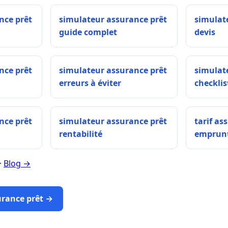
nce prêt
simulateur assurance prêt
simulat
guide complet
devis
nce prêt
simulateur assurance prêt
simulat
erreurs à éviter
checklis
nce prêt
simulateur assurance prêt
tarif as
rentabilité
emprun
·
Blog →
urance prêt →