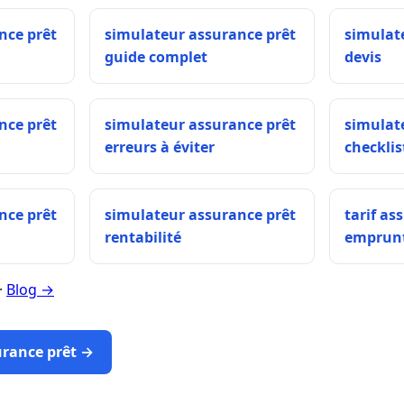
nce prêt
simulateur assurance prêt
simulat
guide complet
devis
nce prêt
simulateur assurance prêt
simulat
erreurs à éviter
checklis
nce prêt
simulateur assurance prêt
tarif as
rentabilité
emprun
·
Blog →
urance prêt →