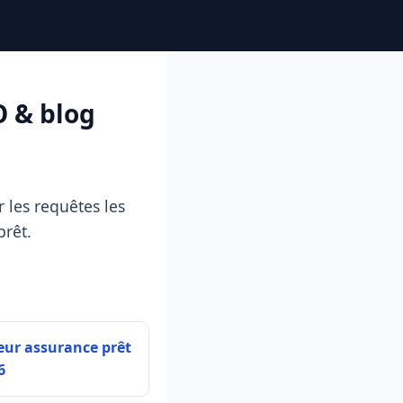
O & blog
 les requêtes les
prêt.
eur assurance prêt
6