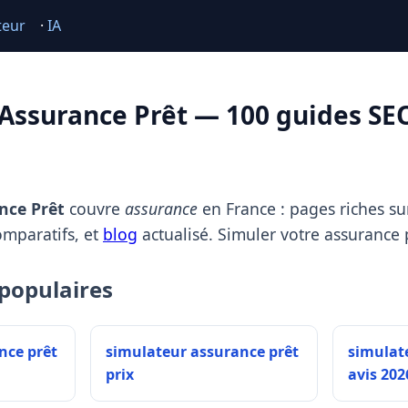
teur
·
IA
Assurance Prêt — 100 guides SE
nce Prêt
couvre
assurance
en France : pages riches sur
omparatifs, et
blog
actualisé. Simuler votre assurance 
populaires
nce prêt
simulateur assurance prêt
simulat
prix
avis 202